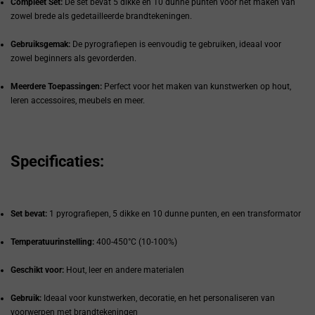
Compleet Set:
De set bevat 5 dikke en 10 dunne punten voor het maken van
zowel brede als gedetailleerde brandtekeningen.
Gebruiksgemak:
De pyrografiepen is eenvoudig te gebruiken, ideaal voor
zowel beginners als gevorderden.
Meerdere Toepassingen:
Perfect voor het maken van kunstwerken op hout,
leren accessoires, meubels en meer.
Specificaties:
Set bevat:
1 pyrografiepen, 5 dikke en 10 dunne punten, en een transformator
Temperatuurinstelling:
400-450°C (10-100%)
Geschikt voor:
Hout, leer en andere materialen
Gebruik:
Ideaal voor kunstwerken, decoratie, en het personaliseren van
voorwerpen met brandtekeningen