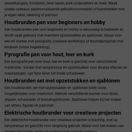
sleutelhangers, fotolijsten, leren labels, kurk onderzetters en meer. Maak
unieke cadeaus, gepersonaliseerde gebruiksvoorwerpen of kunstwerken met
je eigen tekst, tekening of patroon.
Houtbranden pen voor beginners en hobby
Een houtbranden pen voor beginners en hobby is eenvoudig te bedienen en
wordt vaak geleverd met meerdere opzetstukken en sjablonen. Ideaal voor
wie wil starten met pyrografie, creatieve workshops of knutselprojecten met
kinderen (onder begeleiding).
Pyrografie pen voor hout, leer en kurk
Een pyrografie pen voor hout, leer en kurk is geschikt voor verschillende
materialen. Varieer met temperatuur en opzetstukken voor diverse effecten en
toepassingen, van fijne lijnen tot brede schaduwen.
Houtbranden set met opzetstukken en sjablonen
Een houtbranden set met opzetstukken en sjablonen biedt volop
mogelijkheden voor creativiteit. Gebruik verschillende punten voor lijnen,
stippen, schaduwen of brandingstempels. Sjablonen helpen bij het maken
van letters, figuren en patronen.
Elektrische houtbrander voor creatieve projecten
Een elektrische houtbrander voor creatieve projecten is krachtig, snel op
temperatuur en geschikt voor langdurig gebruik. Ideaal voor het maken van
grotere decoraties, series of professioneel ogende cadeaus.