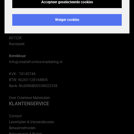
Accepteer geselecteerde cookies
CREATIEVE MATERIALEN
Weiger cookies
Onderdeel van
Creatief Online Marketing
Jan van Vuurenstraat 20
8072ZK
Nunspeet
Bereikbaar
info@creatief-online-marketing.nl
KVK: 74145746
BTW: NL001128168B36
Bank: NL60RABO0338022538
Over Creatieve Materialen
KLANTENSERVICE
Contact
Levertijden & Verzendkosten
Betaalmethoden