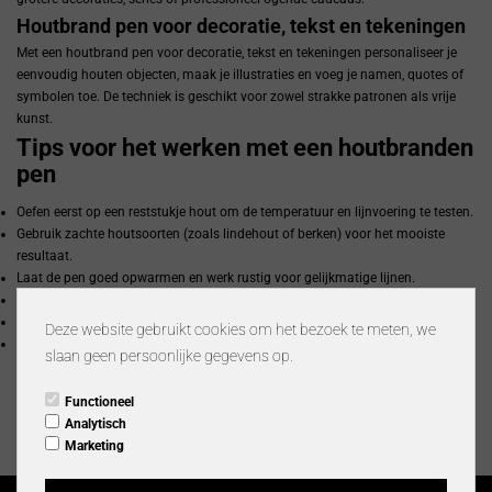
Houtbrand pen voor decoratie, tekst en tekeningen
Met een houtbrand pen voor decoratie, tekst en tekeningen personaliseer je
eenvoudig houten objecten, maak je illustraties en voeg je namen, quotes of
symbolen toe. De techniek is geschikt voor zowel strakke patronen als vrije
kunst.
Tips voor het werken met een houtbranden
pen
Oefen eerst op een reststukje hout om de temperatuur en lijnvoering te testen.
Gebruik zachte houtsoorten (zoals lindehout of berken) voor het mooiste
resultaat.
Laat de pen goed opwarmen en werk rustig voor gelijkmatige lijnen.
Ventileer goed tijdens het werken en werk op een hittebestendig oppervlak.
Reinig de opzetstukken regelmatig voor scherpe lijnen en details.
Deze website gebruikt cookies om het bezoek te meten, we
Gebruik sjablonen of teken eerst met potlood voor extra precisie.
slaan geen persoonlijke gegevens op.
Combineer je houtbranden pen met houten objecten, leren labels, kurk,
sjablonen en andere accessoires uit de categorie “Creatief gereedschap en
Functioneel
decoratie” en maak elk project persoonlijk en uniek!
Analytisch
Marketing