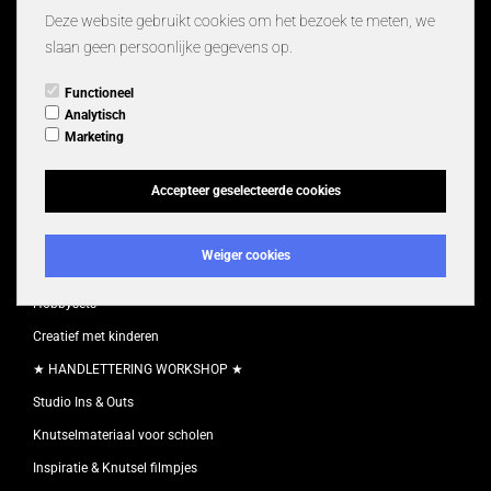
Schilderen & Verven
Deze website gebruikt cookies om het bezoek te meten, we
Sieraden maken
slaan geen persoonlijke gegevens op.
Breien, naaien, haken en borduren
Functioneel
Inpakken & Versieren
Analytisch
Marketing
Hobby gereedschap & Accessoires
Kaarsen maken
Accepteer geselecteerde cookies
Boetseren
Decoratie
Weiger cookies
Scrapbook, Mixed Media en Art Journaling
Hobbysets
Creatief met kinderen
★ HANDLETTERING WORKSHOP ★
Studio Ins & Outs
Knutselmateriaal voor scholen
Inspiratie & Knutsel filmpjes